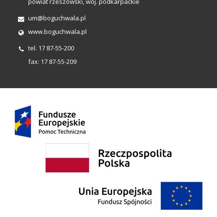
powiat rzeszowski, woj. podkarpackie
um@boguchwala.pl
www.boguchwala.pl
tel. 17 87-55-200
fax: 17 87-55-209