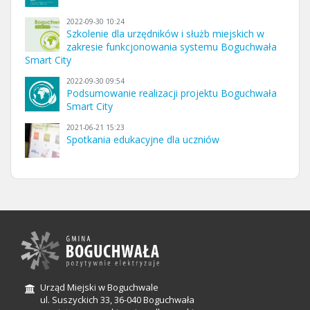
2022-09-30 10:24
Szkolenie dla urzędników i służb miejskich w
zakresie funkcjonowania systemu Boguchwała
Smart City
2022-09-30 09:54
Podsumowanie realizacji projektu Boguchwała
Smart City
2021-06-21 15:23
Spotkania edukacyjne dla uczniów
Urząd Miejski w Boguchwale
ul. Suszyckich 33, 36-040 Boguchwała