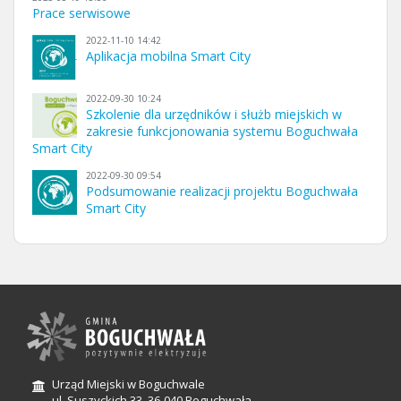
Prace serwisowe
2022-11-10 14:42
Aplikacja mobilna Smart City
2022-09-30 10:24
Szkolenie dla urzędników i służb miejskich w
zakresie funkcjonowania systemu Boguchwała
Smart City
2022-09-30 09:54
Podsumowanie realizacji projektu Boguchwała
Smart City
Urząd Miejski w Boguchwale
ul. Suszyckich 33, 36-040 Boguchwała