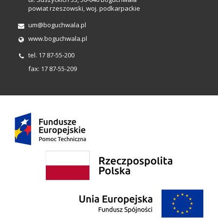
powiat rzeszowski, woj. podkarpackie
um@boguchwala.pl
www.boguchwala.pl
tel. 17 87-55-200
fax: 17 87-55-209